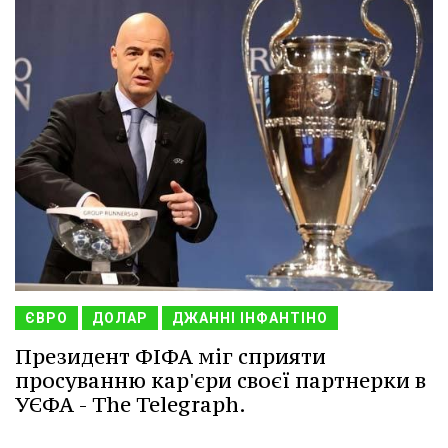
ЄВРО
ДОЛАР
ДЖАННІ ІНФАНТІНО
Президент ФІФА міг сприяти
просуванню кар'єри своєї партнерки в
УЄФА - The Telegraph.