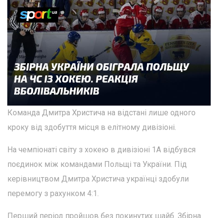
Команда Дмитра Христича на відстані лише одного
кроку від здобуття місця в елітному дивізіоні.
На чемпіонаті світу з хокею в дивізіоні 1А відбувся
поєдинок між командами Польщі та України. Під
керівництвом Дмитра Христича українці здобули
перемогу з рахунком 4:1.
Перший період пройшов без покинутих шайб. Збірна