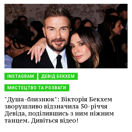
INSTAGRAM
ДЕВІД БЕКХЕМ
МИСТЕЦТВО ТА РОЗВАГИ
"Душа-близнюк": Вікторія Бекхем
зворушливо відзначила 50-річчя
Девіда, поділившись з ним ніжним
танцем. Дивіться відео!