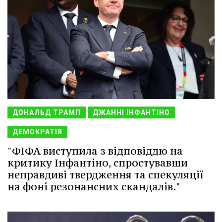
ДОНАЛЬД ТРАМП
ДЖАННІ ІНФАНТІНО
ДЕМОКРАТІЯ
"ФІФА виступила з відповіддю на
критику Інфантіно, спростувавши
неправдиві твердження та спекуляції
на фоні резонансних скандалів."