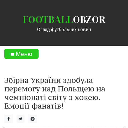
FOOTBALL
OBZOR
Огляд футбольних новин
Меню
Збірна України здобула
перемогу над Польщею на
чемпіонаті світу з хокею.
Емоції фанатів!