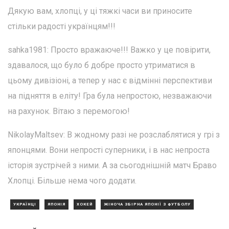
Дякую вам, хлопці, у ці тяжкі часи ви приносите
стільки радості українцям!!!
sahka1981: Просто вражаюче!!! Важко у це повірити,
здавалося, що було б добре просто утриматися в
цьому дивізіоні, а тепер у нас є відмінні перспективи
на підняття в еліту! Гра була непростою, незважаючи
на рахунок. Вітаю з перемогою!
NikolayMaltsev: В жодному разі не розслаблятися у грі з
японцями. Вони непрості суперники, і в нас непроста
історія зустрічей з ними. А за сьогоднішній матч Браво
Хлопці. Більше нема чого додати.
УКРАЇНЦІ
ЯПОНІЯ
ХОКЕЙ
ЖІНОЧА ЗБІРНА ЯПОНІЇ З ФУТБОЛУ