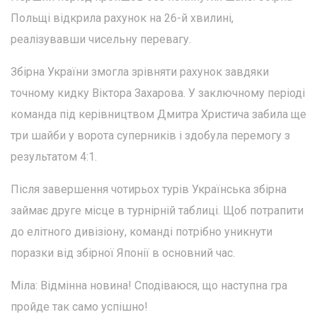
Польщі відкрила рахунок на 26-й хвилині,
реалізувавши чисельну перевагу.
Збірна України змогла зрівняти рахунок завдяки
точному кидку Віктора Захарова. У заключному періоді
команда під керівництвом Дмитра Христича забила ще
три шайби у ворота суперників і здобула перемогу з
результатом 4:1.
Після завершення чотирьох турів Українська збірна
займає друге місце в турнірній таблиці. Щоб потрапити
до елітного дивізіону, команді потрібно уникнути
поразки від збірної Японії в основний час.
Міла: Відмінна новина! Сподіваюся, що наступна гра
пройде так само успішно!