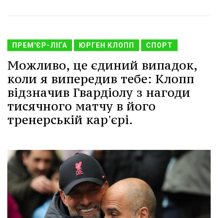
ПРЕМ'ЄР-ЛІГА
ЮРГЕН КЛОПП
СПОРТ
Можливо, це єдиний випадок,
коли я випередив тебе: Клопп
відзначив Гвардіолу з нагоди
тисячного матчу в його
тренерській кар'єрі.