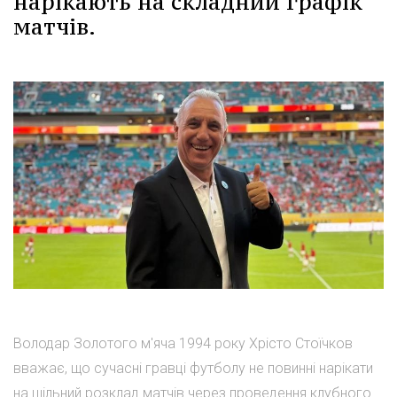
нарікають на складний графік
матчів.
Володар Золотого м'яча 1994 року Хрісто Стоїчков
вважає, що сучасні гравці футболу не повинні нарікати
на щільний розклад матчів через проведення клубного