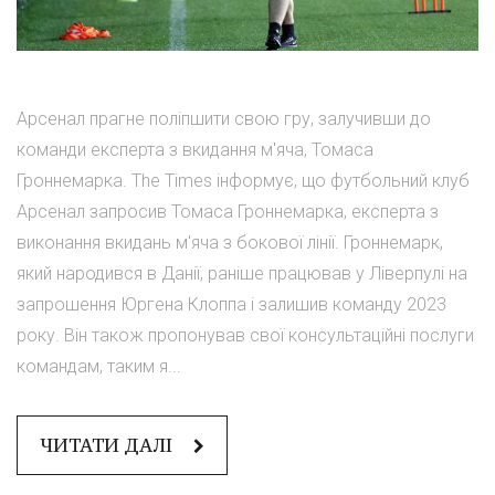
Арсенал прагне поліпшити свою гру, залучивши до
команди експерта з вкидання м'яча, Томаса
Гроннемарка. The Times інформує, що футбольний клуб
Арсенал запросив Томаса Гроннемарка, експерта з
виконання вкидань м'яча з бокової лінії. Гроннемарк,
який народився в Данії, раніше працював у Ліверпулі на
запрошення Юргена Клоппа і залишив команду 2023
року. Він також пропонував свої консультаційні послуги
командам, таким я...
ЧИТАТИ ДАЛІ