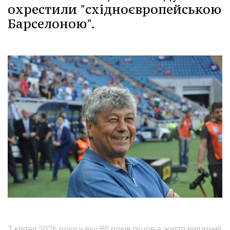
охрестили "східноєвропейською
Барселоною".
7 квітня 2026 року у віці 80 років пішов з життя видатний