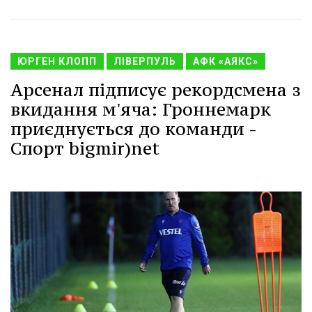
ЮРГЕН КЛОПП
ЛІВЕРПУЛЬ
АФК «АЯКС»
Арсенал підписує рекордсмена з
вкидання м'яча: Гроннемарк
приєднується до команди -
Спорт bigmir)net