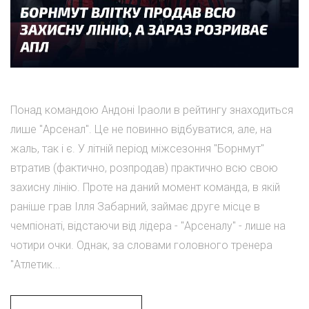
Понад командою Андоні Іраоли в рейтингу знаходиться
лише "Арсенал". Це не повинно відбуватися, але, на
жаль, так і є. У літній період міжсезоння "Борнмут"
втратив (фактично, розпродав) практично всю свою
захисну лінію. Проте на даний момент команда, в якій
раніше грав Ілля Забарний, займає друге місце в
чемпіонаті, відстаючи від лідера - "Арсеналу" - лише на
чотири очки. Однак, за словами головного тренера
"Атлетик...