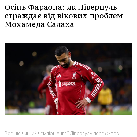
Осінь Фараона: як Ліверпуль
страждає від вікових проблем
Мохамеда Салаха
Все ще чинний чемпіон Англії Ліверпуль переживає