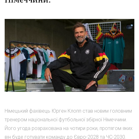
Німецький фахівець Юрген Клопп став новим головним
тренером національної футбольної збірної Німеччини.
Його угода розрахована на чотири роки, протягом яких
він буде готувати команду до Євро-2028 та ЧС-2030.