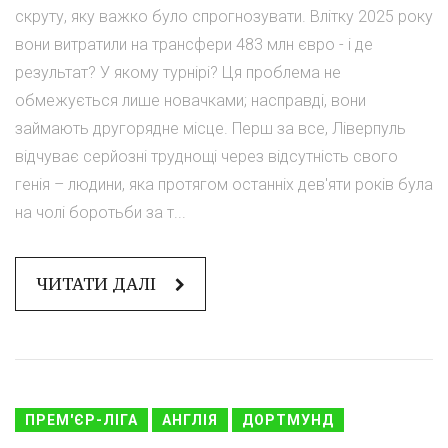
скруту, яку важко було спрогнозувати. Влітку 2025 року
вони витратили на трансфери 483 млн євро - і де
результат? У якому турнірі? Ця проблема не
обмежується лише новачками; насправді, вони
займають другорядне місце. Перш за все, Ліверпуль
відчуває серйозні труднощі через відсутність свого
генія – людини, яка протягом останніх дев'яти років була
на чолі боротьби за т...
ЧИТАТИ ДАЛІ
ПРЕМ'ЄР-ЛІГА
АНГЛІЯ
ДОРТМУНД