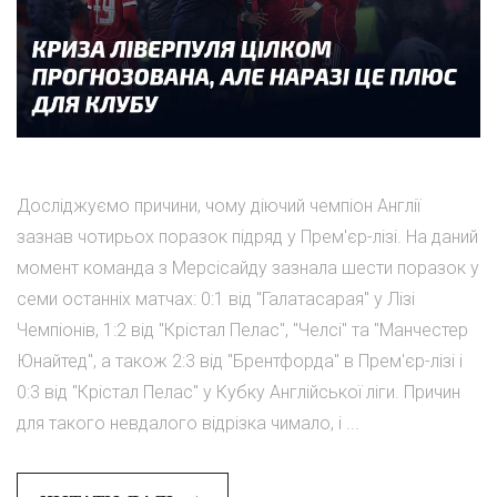
Досліджуємо причини, чому діючий чемпіон Англії
зазнав чотирьох поразок підряд у Прем'єр-лізі. На даний
момент команда з Мерсісайду зазнала шести поразок у
семи останніх матчах: 0:1 від "Галатасарая" у Лізі
Чемпіонів, 1:2 від "Крістал Пелас", "Челсі" та "Манчестер
Юнайтед", а також 2:3 від "Брентфорда" в Прем'єр-лізі і
0:3 від "Крістал Пелас" у Кубку Англійської ліги. Причин
для такого невдалого відрізка чимало, і ...