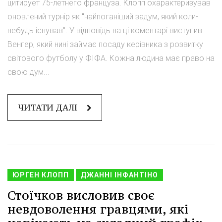
цитирует 75-летнего француза. Клопп охарактеризував
оновлений турнір як "найпоганіший задум, який коли-
небудь існував". У відповідь на ці коментарі виступив
Венгер, який нині займає посаду керівника з розвитку
світового футболу у ФІФА. Кожна людина має право на
свою дум...
ЧИТАТИ ДАЛІ
ЮРГЕН КЛОПП
ДЖАННІ ІНФАНТІНО
Стоїчков висловив своє
невдоволення гравцями, які