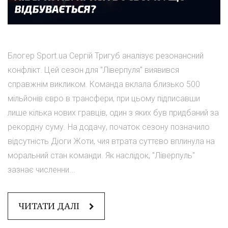
Блогер Sport.ua Сергій Тригуб аналізує резонансний
конфлікт. Цей сезон для "Ліверпуля" виявився
справжнім викликом. Команда вклала близько 500
мільйонів євро в трансфери, при цьому підписавши
лише кілька нових гравців, один з яких був придбаний за
рекордну суму. На додачу, початок сезону позначило
відсутність Діоги Жоти, чия втрата суттєво вплинула на
моральний стан команди. Як наслідок, "Ліверпуль"
зазнає численни...
ЧИТАТИ ДАЛІ