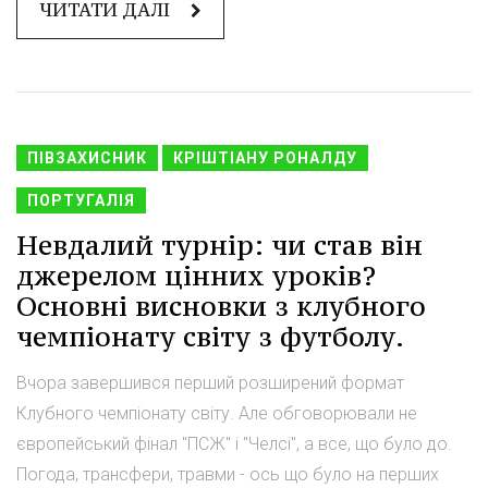
ЧИТАТИ ДАЛІ
ПІВЗАХИСНИК
КРІШТІАНУ РОНАЛДУ
ПОРТУГАЛІЯ
Невдалий турнір: чи став він
джерелом цінних уроків?
Основні висновки з клубного
чемпіонату світу з футболу.
Вчора завершився перший розширений формат
Клубного чемпіонату світу. Але обговорювали не
європейський фінал "ПСЖ" і "Челсі", а все, що було до.
Погода, трансфери, травми - ось що було на перших