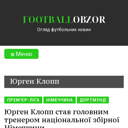
FOOTBALL
OBZOR
Огляд футбольних новин
Меню
Юрген Клопп
ПРЕМ'ЄР-ЛІГА
НІМЕЧЧИНА
ДОРТМУНД
Юрген Клопп став головним
тренером національної збірної
Німеччини.