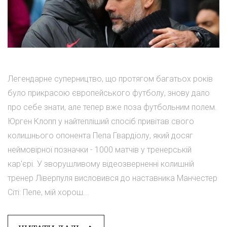
Легендарне суперництво, що протягом багатьох років
було прикрасою європейського футболу, знову дало
про себе знати, але тепер вже поза футбольним полем.
Юрген Клопп у найтепліший спосіб привітав свого
колишнього опонента Пепа Гвардіолу, який досяг
неймовірної позначки - 1000 матчів у тренерській
кар'єрі. У зворушливому відеозверненні колишній
тренер Ліверпуля висловився до наставника Манчестер
Сіті: Пепе, мій хорош...