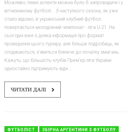
Можливо, певні аспекти можна було б запровадити і у
вітчизняному футболі... З наступного сезону, як уже
стало відомо, в український клубний футбол
повертається молодіжний чемпіонат - ліга U-21. На
сьогодні вже є деяка інформація про формат
проведення цього турніру, але більше подробиць, як
сподіваються, з’явиться ближче до початку змагань.
Кажуть, що більшість клубів Прем'єр-ліги України
одностайно підтримують відн...
ЧИТАТИ ДАЛІ
ФУТБОЛІСТ
ЗБІРНА АРГЕНТИНИ З ФУТБОЛУ