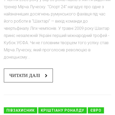
тренер Мірча Луческу. "Спорт 24" нагадує про одне з
найзначніших досягнень румунського фахівця під час
його роботи в "Шахтарі" — вихід команди до
чвертьфіналу Ліги чемпіонів. У травні 2009 року Шахтар
приніс незалежній Україні перший міжнародний трофей -
Кубок УЄФА. Чи не головним творцем того успіху став
Мірча Луческу, який проголосив революцію в
донецькому...
ЧИТАТИ ДАЛІ
ПІВЗАХИСНИК
КРІШТІАНУ РОНАЛДУ
ЄВРО