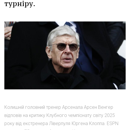
турніру.
Колишній головний тренер Арсенала Арсен Венгер
відповів на критику Клубного чемпіонату світу 2025
року від екстренера Ліверпуля Юргена Клоппа. ESPN