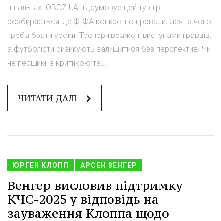
шпальтах. OBOZ.UA підсумовує цей турнір і
розбирається, де ФІФА конкретно провалилася і з чого
треба брати уроки. Тренери вражені виступами гравців,
а футболісти ризикують залишитися без перспектив. Чи
не першим із критикою та...
ЧИТАТИ ДАЛІ
ЮРГЕН КЛОПП
АРСЕН ВЕНГЕР
Венгер висловив підтримку
КЧС-2025 у відповідь на
зауваження Клоппа щодо