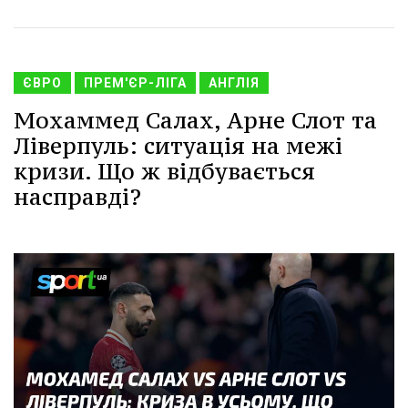
ЄВРО
ПРЕМ'ЄР-ЛІГА
АНГЛІЯ
Мохаммед Салах, Арне Слот та
Ліверпуль: ситуація на межі
кризи. Що ж відбувається
насправді?