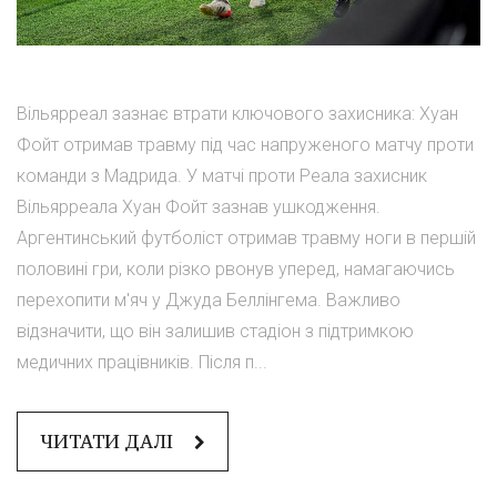
Вільярреал зазнає втрати ключового захисника: Хуан
Фойт отримав травму під час напруженого матчу проти
команди з Мадрида. У матчі проти Реала захисник
Вільярреала Хуан Фойт зазнав ушкодження.
Аргентинський футболіст отримав травму ноги в першій
половині гри, коли різко рвонув уперед, намагаючись
перехопити м'яч у Джуда Беллінгема. Важливо
відзначити, що він залишив стадіон з підтримкою
медичних працівників. Після п...
ЧИТАТИ ДАЛІ