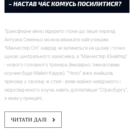
Трансферне вікно відкрито і поки що лише перехід
Антуана Семеньо можна вважати найгучнішим.
"Манчестер Сіті" навряд чи зупиниться на цьому і точно
шукає центрального захисника, а "Манчестер Юнайтед"
- нового головного тренера (ймовірно, тимчасовим
коучем буде Майкл Каррік). "Челсі" вже знайшов,
причому у своєму ж стилі - взяв майже невідомого і
недосвідченого коуча, навіть доплативши "Страсбургу",
з яким у принципі...
ЧИТАТИ ДАЛІ