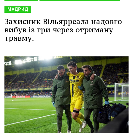
МАДРИД
Захисник Вільярреала надовго
вибув із гри через отриману
травму.