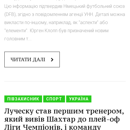
Цю інформацію підтвердив Німецький футбольний союз
(DFB), згідно з повідомленням агенції УНН. Деталі можна
викласти по-іншому, наприклад, як "аспекти" або
"елементи". Юрген Клопп був призначений новим
головним т...
ЧИТАТИ ДАЛІ
ПІВЗАХИСНИК
СПОРТ
УКРАЇНА
Луческу став першим тренером,
який вивів Шахтар до плей-оф
Ліги Чемпіонів, і команду