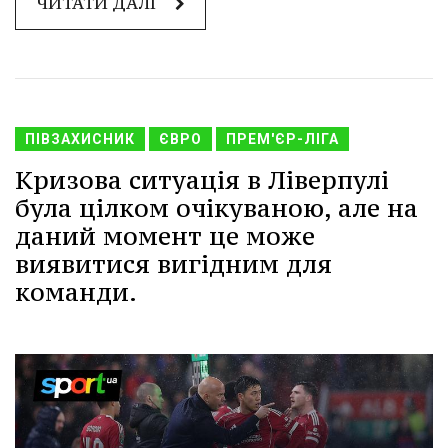
ЧИТАТИ ДАЛІ
ПІВЗАХИСНИК
ЄВРО
ПРЕМ'ЄР-ЛІГА
Кризова ситуація в Ліверпулі
була цілком очікуваною, але на
даний момент це може
виявитися вигідним для
команди.