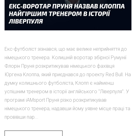
Екс-футболіст зізнався, що має велике неприйняття до
німецького тренера. Колишній воротар збірної Румунії
Флорін Пруня розкритикував німецького фахівця
Юргена Клоппа, який приєднався до проекту Red Bull. На
думку колишнього футболіста, Клопп є найменш
успішним тренером в історії англійського "Ліверпуля". У
програмі iAMsport Пруня різко розкритикував
німецького тренера, надавши йому уявне місце праці та
провівши пар...