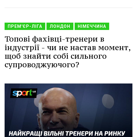
ПРЕМ'ЄР-ЛІГА
ЛОНДОН
НІМЕЧЧИНА
Топові фахівці-тренери в
індустрії - чи не настав момент,
щоб знайти собі сильного
супроводжуючого?