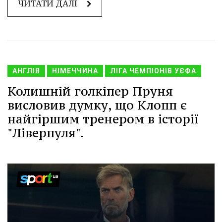
ЧИТАТИ ДАЛІ
АНГЛІЯ
НІМЕЧЧИНА
ЛІГА ЧЕМПІОНІВ УЄФА
Колишній голкіпер Пруня
висловив думку, що Клопп є
найгіршим тренером в історії
"Ліверпуля".