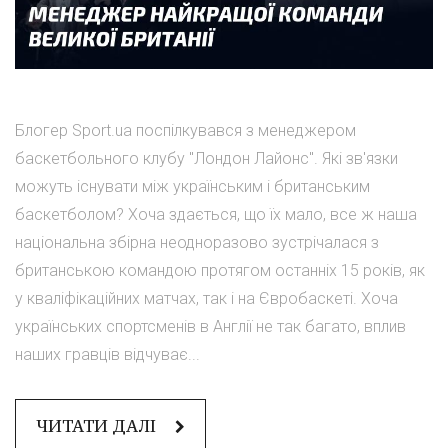
Блогер Sport.ua поспілкувався з менеджером
баскетбольного клубу "Лондон Лайонс". Які зв'язки
можуть існувати між українським і британським
баскетболом? Хоча здається, що їх мало, все ж наша
національна збірна неодноразово зустрічалася з
британською командою протягом останніх 15 років, як
у кваліфікаційних матчах, так і на Євробаскеті. Хоча
українських спортсменів в Англії не так багато, вплив
наших гравців відчуває...
ЧИТАТИ ДАЛІ