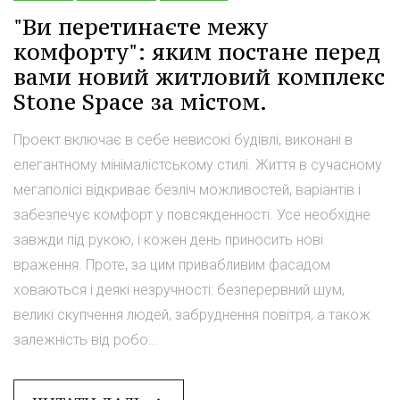
"Ви перетинаєте межу
комфорту": яким постане перед
вами новий житловий комплекс
Stone Space за містом.
Проект включає в себе невисокі будівлі, виконані в
елегантному мінімалістському стилі. Життя в сучасному
мегаполісі відкриває безліч можливостей, варіантів і
забезпечує комфорт у повсякденності. Усе необхідне
завжди під рукою, і кожен день приносить нові
враження. Проте, за цим привабливим фасадом
ховаються і деякі незручності: безперервний шум,
великі скупчення людей, забруднення повітря, а також
залежність від робо...