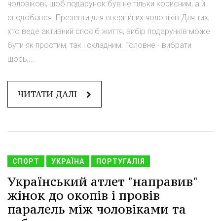
чоловікові, щоб подарунок був не тільки корисним, а й
сподобався. Презенти для енергійних чоловіків Для тих,
хто веде активний спосіб життя, вибір подарунків може
бути як простим, так і складним. Головне - вибрати
щось,...
ЧИТАТИ ДАЛІ
СПОРТ
УКРАЇНА
ПОРТУГАЛІЯ
Український атлет "направив"
жінок до окопів і провів
паралель між чоловіками та