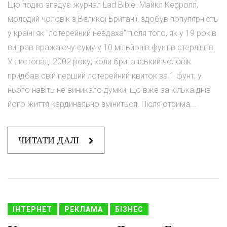
Цю подію згадує журнал Lad Bible. Майкл Керролл,
молодий чоловік з Великої Британії, здобув популярність
у країні як "лотерейний невдаха" після того, як у 19 років
виграв вражаючу суму у 10 мільйонів фунтів стерлінгів.
У листопаді 2002 року, коли британський чоловік
придбав свій перший лотерейний квиток за 1 фунт, у
нього навіть не виникало думки, що вже за кілька днів
його життя кардинально зміниться. Після отрима...
ЧИТАТИ ДАЛІ
ІНТЕРНЕТ
РЕКЛАМА
БІЗНЕС