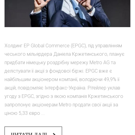
Холдинг EP Global Commerce (EPGC), під управлінням
чеського мільярдера Даніела Кржетинського, планує
придбати німецьку роздрібну мережу Metro AG та
делістувати її акції з фондової біржі. EPGC вже є
найбільшим акціонером компанії, володіючи 49,9% її
акцій, повідомляє Інтерфакс-Україна. Рітейлер уклав
угоду з EPGC, згідно з якою компанія Кржетинського
запропонує акціонерам Metro продати свої акції за
ціною 5,33 євро ...
ЧИТАТИ ДАЛІ