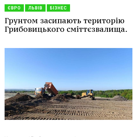
ЄВРО
ЛЬВІВ
БІЗНЕС
Грунтом засипають територію
Грибовицького сміттєзвалища.