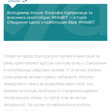
Розвиток інфраструктури для торгівлі й інвестицій на
ринку криптовалют відіграє ключову роль у становленні
й популяризації цифрових активів. У сучасних умовах,
коли цифрові активи стрімко набирають обертів і
привертають увагу як роздрібних інвесторів, так і
великих інституцій, необхідність створення надійних
платформ для обміну та торгів стає як ніколи
актуальною. На цьому тлі вирізняється постать