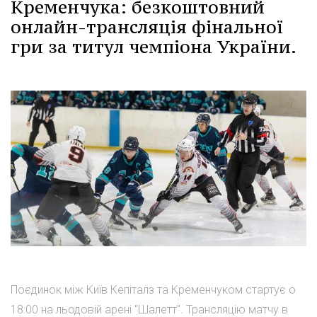
Кременчука: безкоштовний
онлайн-трансляція фінальної
гри за титул чемпіона України.
Поєдинок між Київ Кепіталз та Кременчуком стартує о
18:00 на льодовій арені "Шалетт". Трансляцію матчу в