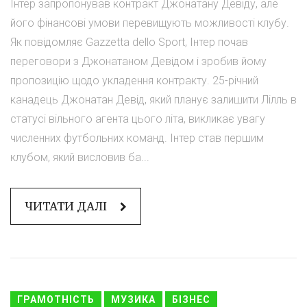
Інтер запропонував контракт Джонатану Девіду, але
його фінансові умови перевищують можливості клубу.
Як повідомляє Gazzetta dello Sport, Інтер почав
переговори з Джонатаном Девідом і зробив йому
пропозицію щодо укладення контракту. 25-річний
канадець Джонатан Девід, який планує залишити Лілль в
статусі вільного агента цього літа, викликає увагу
численних футбольних команд. Інтер став першим
клубом, який висловив ба...
ЧИТАТИ ДАЛІ
ГРАМОТНІСТЬ
МУЗИКА
БІЗНЕС