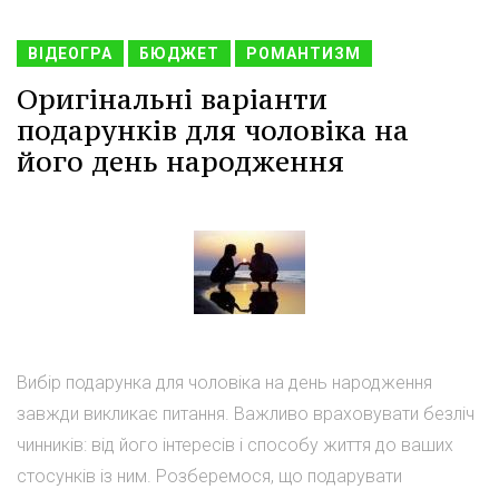
ВІДЕОГРА
БЮДЖЕТ
РОМАНТИЗМ
Оригінальні варіанти
подарунків для чоловіка на
його день народження
Вибір подарунка для чоловіка на день народження
завжди викликає питання. Важливо враховувати безліч
чинників: від його інтересів і способу життя до ваших
стосунків із ним. Розберемося, що подарувати