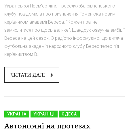
Української Прем'єр-ліги. Пресслужба рівненського
клубу повідомила про призначення Гоменюка новим
керівником академії Вереса. "Кожен прагне
замислитися про щось велике": Шандрук озвучив амбіції
Вереса на цей сезон. З радістю інформуємо, що дитяча
футбольна академія народного клубу Верес тепер під
керівництвом В...
ЧИТАТИ ДАЛІ
УКРАЇНА
УКРАЇНЦІ
ОДЕСА
Автономні на протезах