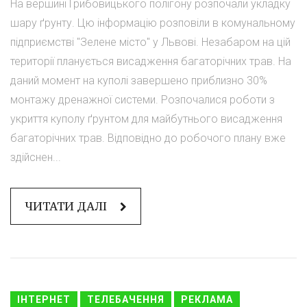
На вершині Грибовицького полігону розпочали укладку
шару ґрунту. Цю інформацію розповіли в комунальному
підприємстві "Зелене місто" у Львові. Незабаром на цій
території планується висадження багаторічних трав. На
даний момент на куполі завершено приблизно 30%
монтажу дренажної системи. Розпочалися роботи з
укриття куполу ґрунтом для майбутнього висадження
багаторічних трав. Відповідно до робочого плану вже
здійснен...
ЧИТАТИ ДАЛІ
ІНТЕРНЕТ
ТЕЛЕБАЧЕННЯ
РЕКЛАМА