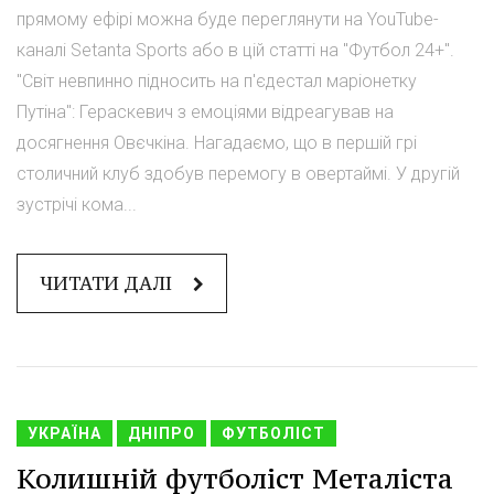
прямому ефірі можна буде переглянути на YouTube-
каналі Setanta Sports або в цій статті на "Футбол 24+".
"Світ невпинно підносить на п'єдестал маріонетку
Путіна": Гераскевич з емоціями відреагував на
досягнення Овєчкіна. Нагадаємо, що в першій грі
столичний клуб здобув перемогу в овертаймі. У другій
зустрічі кома...
ЧИТАТИ ДАЛІ
УКРАЇНА
ДНІПРО
ФУТБОЛІСТ
Колишній футболіст Металіста