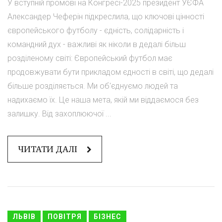
У вступній промові на Конгресі-2025 президент УЄФА
Александер Чеферін підкреслила, що ключові цінності
європейського футболу - єдність, солідарність і
командний дух - важливі як ніколи в дедалі більш
розділеному світі: Європейський футбол має
продовжувати бути прикладом єдності в світі, що дедалі
більше розділяється. Ми об'єднуємо людей та
надихаємо їх. Це наша мета, якій ми віддаємося без
залишку. Від захоплюючої ...
ЧИТАТИ ДАЛІ
ЛЬВІВ
ПОВІТРЯ
БІЗНЕС