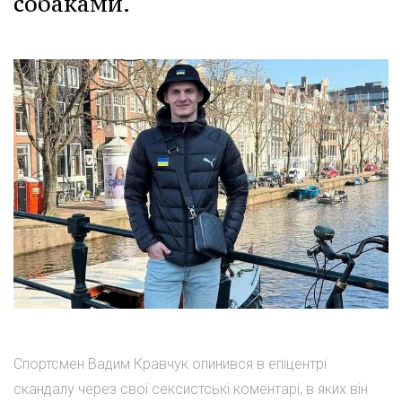
собаками.
Спортсмен Вадим Кравчук опинився в епіцентрі
скандалу через свої сексистські коментарі, в яких він