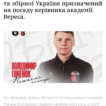
та збірної України призначений
на посаду керівника академії
Вереса.
Екс-форвард Дніпра, Металіста та національної команди
України Володимир Гоменюк прийняв нову роль в клубі