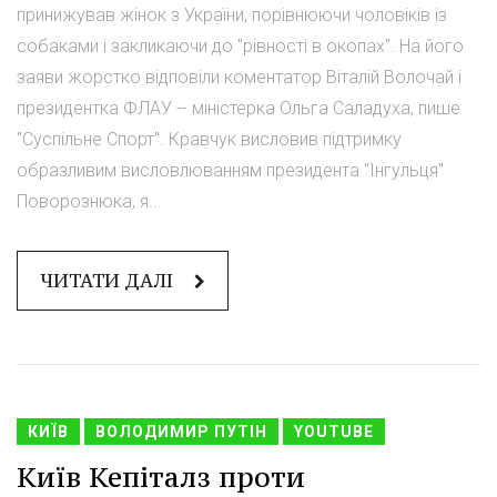
принижував жінок з України, порівнюючи чоловіків із
собаками і закликаючи до "рівності в окопах". На його
заяви жорстко відповіли коментатор Віталій Волочай і
президентка ФЛАУ -- міністерка Ольга Саладуха, пише
"Суспільне Спорт". Кравчук висловив підтримку
образливим висловлюванням президента "Інгульця"
Поворознюка, я...
ЧИТАТИ ДАЛІ
КИЇВ
ВОЛОДИМИР ПУТІН
YOUTUBE
Київ Кепіталз проти