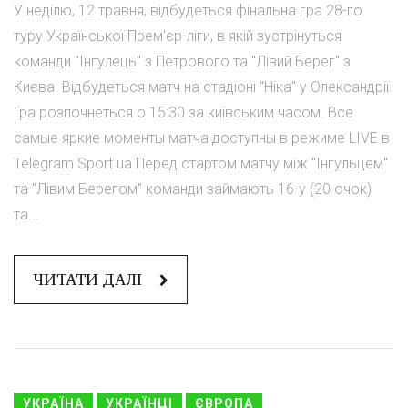
У неділю, 12 травня, відбудеться фінальна гра 28-го
туру Української Прем'єр-ліги, в якій зустрінуться
команди "Інгулець" з Петрового та "Лівий Берег" з
Києва. Відбудеться матч на стадіоні "Ніка" у Олександрії.
Гра розпочнеться о 15:30 за київським часом. Все
самые яркие моменты матча доступны в режиме LIVE в
Telegram Sport.ua Перед стартом матчу між "Інгульцем"
та "Лівим Берегом" команди займають 16-у (20 очок)
та...
ЧИТАТИ ДАЛІ
УКРАЇНА
УКРАЇНЦІ
ЄВРОПА