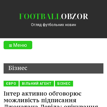
FOOTBALL
OBZOR
Огляд футбольних новин
Меню
Бізнес
ЄВРО
ВІЛЬНИЙ АГЕНТ
БІЗНЕС
Інтер активно обговорює
можливість підписання
Джонатана Девіда: очікування