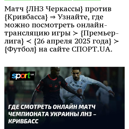
Матч {ЛНЗ Черкассы} против
{Кривбасса} ⇒ Узнайте, где
можно посмотреть онлайн-
трансляцию игры ≻ {Премьер-
лига} ≺ {26 апреля 2025 года} ≻
{Футбол} на сайте СПОРТ.UA.