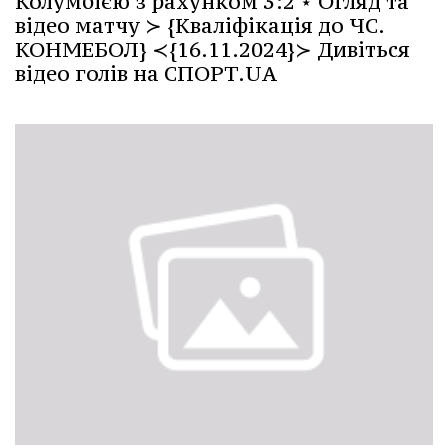
Колумбією з рахунком 3:2 ⋆ Огляд та
відео матчу ≻ {Кваліфікація до ЧС.
КОНМЕБОЛ} ≺{16.11.2024}≻ Дивіться
відео голів на СПОРТ.UA