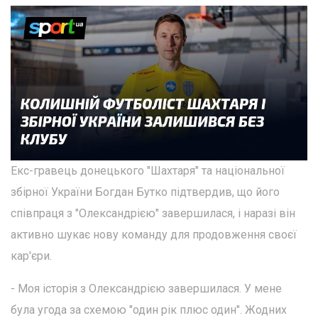
Екс-гравець донецького "Шахтаря" та національної
збірної України Богдан Бутко підтвердив, що його
співпраця з "Олександрією" завершилася, і наразі він
активно шукає нову команду для продовження своєї
кар'єри.
- Моя історія з Олександрією завершилася. У мене
була угода за схемою "один рік плюс один". Жодних