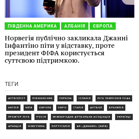
ПІВДЕННА АМЕРИКА
АЛБАНІЯ
ЄВРОПА
Норвегія публічно закликала Джанні
Інфантіно піти у відставку, проте
президент ФІФА користується
суттєвою підтримкою.
ТЕГИ
ФУТБОЛІСТ
ПІВЗАХИСНИК
УКРАЇНА
ІСПАНІЯ
ЛІГА ЧЕМПІОНІВ УЄФА
АНГЛІЯ
КИЇВ
ЄВРОПА
ЄВРО
ІТАЛІЯ
ФУТБОЛ
БРАЗИЛІЯ
ПРЕМ'ЄР-ЛІГА
РОСІЯ
МІЖНАРОДНА ФУТБОЛЬНА АСОЦІАЦІЯ
УКРАЇНЦІ
ФРАНЦІЯ
НІМЕЧЧИНА
ПОРТУГАЛІЯ
ФК «ДИНАМО» (КИЇВ)