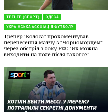
ТРЕНЕР (СПОРТ)
ОДЕСА
УКРАЇНСЬКА АСОЦІАЦІЯ ФУТБОЛУ
Тренер "Колоса" прокоментував
перенесення матчу з "Чорноморцем"
через обстріл з боку РФ: "Як можна
виходити на поле після такого?"