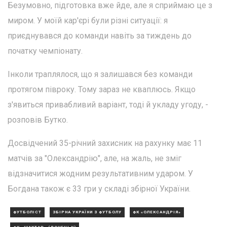
Безумовно, підготовка вже йде, але я сприймаю це з
миром. У моїй кар'єрі були різні ситуації: я
приєднувався до команди навіть за тиждень до
початку чемпіонату.
Інколи траплялося, що я залишався без команди
протягом півроку. Тому зараз не кваплюсь. Якщо
з'явиться привабливий варіант, тоді й укладу угоду, -
розповів Бутко.
Досвідчений 35-річний захисник на рахунку має 11
матчів за "Олександрію", але, на жаль, не зміг
відзначитися жодним результативним ударом. У
Богдана також є 33 гри у складі збірної України.
ФУТБОЛІСТ
ЗБІРНА УКРАЇНИ З ФУТБОЛУ
ФК «ОЛЕКСАНДРІЯ»