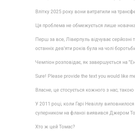
Влітку 2025 року вони витратили на трансфе
Ця проблема не обмежується лише новачкам
Перш за все, Ліверпуль відчуває серйозні т
останніх дев'яти років була на чолі боротьби
Чемпіон розповідає, як завершується на "Е
Sure! Please provide the text you would like m
Власне, це стосується кожного з нас; такою
У 2011 році, коли Гарі Невіллу виповнилося 
суперником на фланзі виявився Джером То
Хто ж цей Томас?