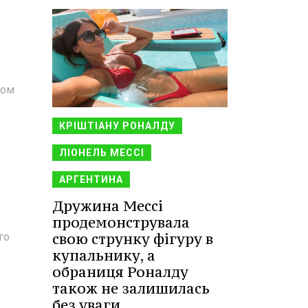
гом
КРІШТІАНУ РОНАЛДУ
ЛІОНЕЛЬ МЕССІ
АРГЕНТИНА
Дружина Мессі
продемонструвала
свою струнку фігуру в
го
купальнику, а
обраниця Роналду
також не залишилась
без уваги.