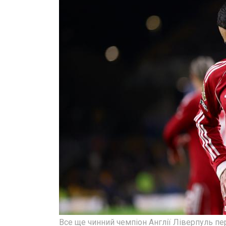
Все ще чинний чемпіон Англії Ліверпуль пе