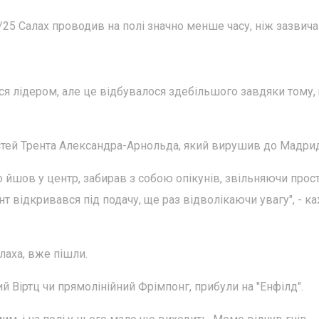
4/25 Салах проводив на полі значно менше часу, ніж зазвич
ся лідером, але це відбувалося здебільшого завдяки тому,
остей Трента Александра-Арнольда, який вирушив до Мадрид
то йшов у центр, забирав з собою опікунів, звільняючи прост
нт відкривався під подачу, ще раз відволікаючи увагу", - к
лаха, вже пішли.
чий Віртц чи прямолінійний Фрімпонг, прибули на "Енфілд".