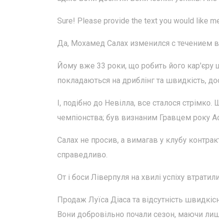
Sure! Please provide the text you would like m
Да, Мохамед Салах изменился с течением 
Йому вже 33 роки, що робить його кар'єру 
покладаються на дриблінг та швидкість, до
І, подібно до Невілла, все сталося стрімк
чемпіонства; був визнаним Гравцем року Ас
Салах не просив, а вимагав у клубу контрак
справедливо.
От і боси Ліверпуля на хвилі успіху втратил
Продаж Луїса Діаса та відсутність швидкісни
Вони добровільно почали сезон, маючи лише 