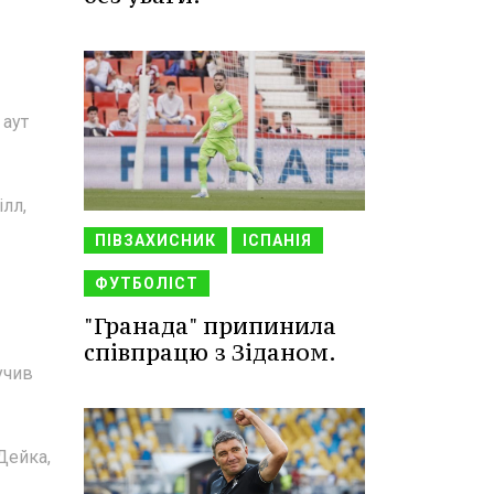
 аут
ілл,
ПІВЗАХИСНИК
ІСПАНІЯ
ФУТБОЛІСТ
"Гранада" припинила
співпрацю з Зіданом.
учив
Дейка,