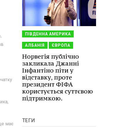
ПІВДЕННА АМЕРИКА
,
ав
АЛБАНІЯ
ЄВРОПА
Норвегія публічно
закликала Джанні
Інфантіно піти у
відставку, проте
очатку
президент ФІФА
користується суттєвою
підтримкою.
ика,
ТЕГИ
ще має