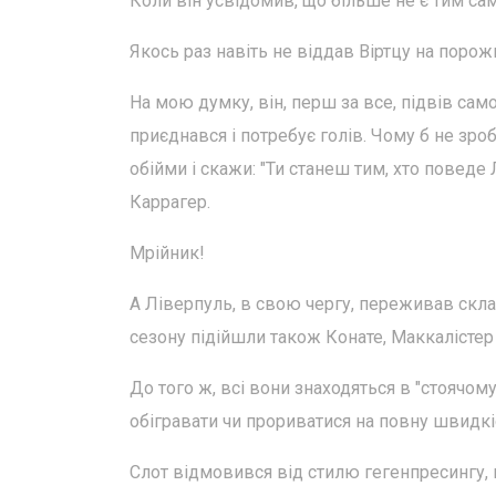
Коли він усвідомив, що більше не є тим сам
Якось раз навіть не віддав Віртцу на порож
На мою думку, він, перш за все, підвів сам
приєднався і потребує голів. Чому б не зро
обійми і скажи: "Ти станеш тим, хто поведе
Каррагер.
Мрійник!
А Ліверпуль, в свою чергу, переживав скла
сезону підійшли також Конате, Маккалістер 
До того ж, всі вони знаходяться в "стоячому
обігравати чи прориватися на повну швидкі
Слот відмовився від стилю гегенпресингу, 