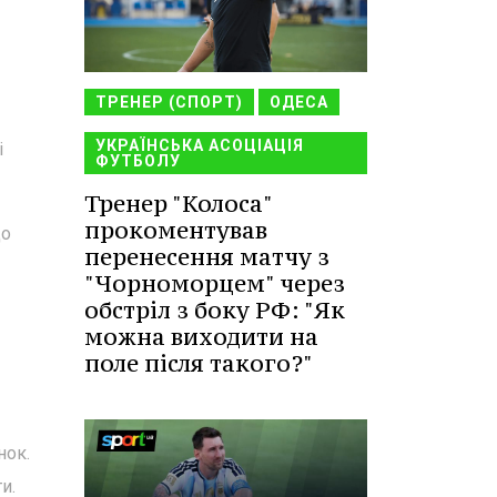
ТРЕНЕР (СПОРТ)
ОДЕСА
УКРАЇНСЬКА АСОЦІАЦІЯ
і
ФУТБОЛУ
Тренер "Колоса"
прокоментував
до
перенесення матчу з
"Чорноморцем" через
обстріл з боку РФ: "Як
можна виходити на
поле після такого?"
нок.
и.