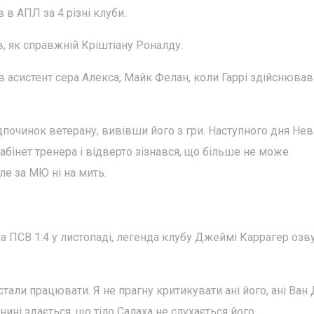
 в АПЛ за 4 різні клуби.
, як справжній Кріштіану Роналду.
ив асистент сера Алекса, Майк Фелан, коли Гаррі здійснював
починок ветерану, вивівши його з гри. Наступного дня Нев
бінет тренера і відверто зізнався, що більше не може
ле за МЮ ні на мить.
а ПСВ 1:4 у листопаді, легенда клубу Джеймі Каррагер озв
стали працювати. Я не прагну критикувати ані його, ані Ван 
ині здається, що тіло Салаха не слухається його.