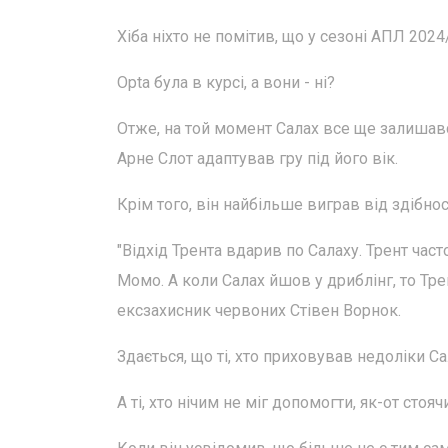
Хіба ніхто не помітив, що у сезоні АПЛ 202
Opta була в курсі, а вони - ні?
Отже, на той момент Салах все ще залишав
Арне Слот адаптував гру під його вік.
Крім того, він найбільше виграв від здібн
"Відхід Трента вдарив по Салаху. Трент час
Момо. А коли Салах йшов у дриблінг, то Тре
ексзахисник червоних Стівен Ворнок.
Здається, що ті, хто приховував недоліки Са
А ті, хто нічим не міг допомогти, як-от стоя