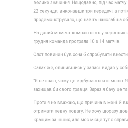
велике значення. Нещодавно, під час матчу
22 секунди, виконавши три передачі, а пот
продемонструвало, що навіть найслабша об
На даний момент компактність у червоних все
грудня команда програла 10 з 14 матчів.
Слот повинен був хоча б спробувати внести 
Салах же, опинившись у запасі, видав у собі 
"Я не знаю, чому це відбувається зі мною. 
захищав би свого гравця. Зараз я бачу це та
Проте я не вважаю, що причина в мені. Я вк
отримати певну повагу. Не хочу щоразу дов
кращим за інших, але моє місце тут є спра