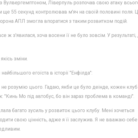
 з Вулвергемптоном, Ліверпуль розпочав свою атаку всьог
ім ще 55 секунд контролював м'яч на своїй половині поля. 
орона АПЛ змогла впоратися з таким розвитком подій.
 ж з'явилася, хоча восени її не було зовсім. У результаті,
якісь зміни.
найбільшого егоїста в історії "Енфілда":
Я не розумію цього. Гадаю, якби це було деінде, кожен клуб
к: "Кинь Мо під автобус, бо він зараз проблема в команді".
лала багато зусиль у розвиток цього клубу. Мені хочеться
одити свою цінність, адже я її заслужив. Я не вважаю себе
ведливим.