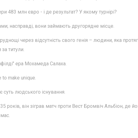
ри 483 млн євро - і де результат? У якому турнірі?
и; насправді, вони займають другорядне місце.
руднощі через відсутність свого генія – людини, яка протя
 за титули.
нфілді" ера Мохамеда Салаха.
e to make unique.
 є суть людського існування.
35 років, він зіграв матч проти Вест Бромвіч Альбіон, де йо
мас.