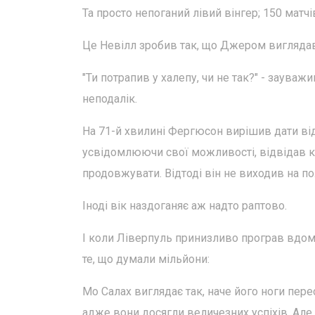
Та просто непоганий лівий вінгер; 150 матчів
Це Невілл зробив так, що Джером виглядав
"Ти потрапив у халепу, чи не так?" - зауваж
неподалік.
На 71-й хвилині Фергюсон вирішив дати від
усвідомлюючи свої можливості, відвідав ка
продовжувати. Відтоді він не виходив на по
Іноді вік наздоганяє аж надто раптово.
І коли Ліверпуль принизливо програв вдом
те, що думали мільйони:
Мо Салах виглядає так, наче його ноги пере
адже вони досягли величезних успіхів. Але н