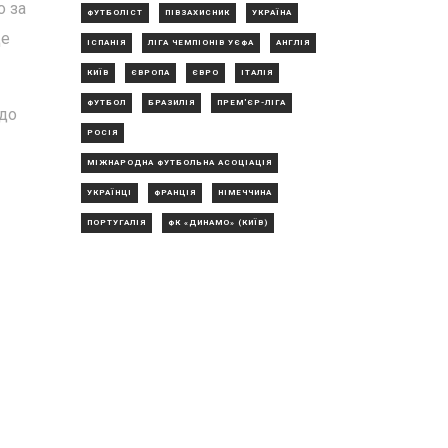
о за
ФУТБОЛІСТ
ПІВЗАХИСНИК
УКРАЇНА
Це
ІСПАНІЯ
ЛІГА ЧЕМПІОНІВ УЄФА
АНГЛІЯ
КИЇВ
ЄВРОПА
ЄВРО
ІТАЛІЯ
ФУТБОЛ
БРАЗИЛІЯ
ПРЕМ'ЄР-ЛІГА
 до
РОСІЯ
МІЖНАРОДНА ФУТБОЛЬНА АСОЦІАЦІЯ
УКРАЇНЦІ
ФРАНЦІЯ
НІМЕЧЧИНА
ПОРТУГАЛІЯ
ФК «ДИНАМО» (КИЇВ)