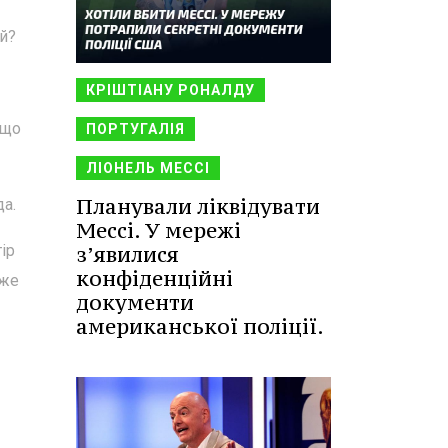
ай?
КРІШТІАНУ РОНАЛДУ
 що
ПОРТУГАЛІЯ
ЛІОНЕЛЬ МЕССІ
Планували ліквідувати
а.
Мессі. У мережі
з’явилися
ір
конфіденційні
аже
документи
американської поліції.