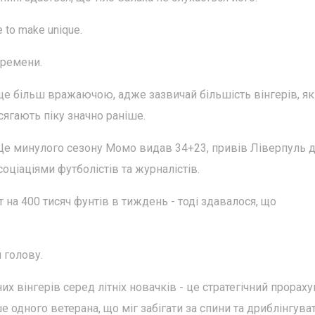
e to make unique.
времени.
ще більш вражаючою, адже зазвичай більшість вінгерів, як
сягають піку значно раніше.
о. Ще минулого сезону Момо видав 34+23, привів Ліверпуль 
оціаціями футболістів та журналістів.
т на 400 тисяч фунтів в тиждень - тоді здавалося, що
и голову.
х вінгерів серед літніх новачків - це стратегічний прораху
одного ветерана, що міг забігати за спини та дриблінгуват