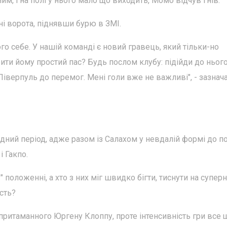
им, і на полі у нього мало що виходить, Момо відчув гнів.
ні ворота, піднявши бурю в ЗМІ.
ого себе. У нашій команді є новий гравець, який тільки-но
бити йому простий пас? Будь послом клубу: підійди до нього
 Ліверпуль до перемог. Мені голи вже не важливі", - зазнач
дний період, адже разом із Салахом у невдалій формі до п
і Гакпо.
" положенні, а хто з них міг швидко бігти, тиснути на суперн
сть?
притаманного Юргену Клоппу, проте інтенсивність гри все 