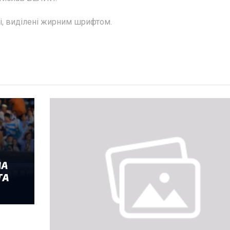
лі, виділені жирним шрифтом.