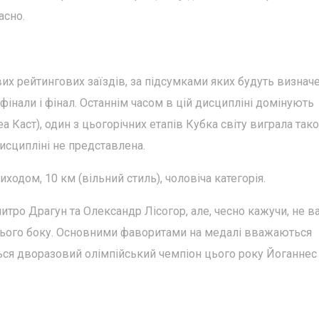
асно.
х рейтингових заїздів, за підсумками яких будуть визначе
івфінали і фінал. Останнім часом в цій дисципліні домінують
 Каст), один з цьогорічних етапів Кубка світу виграла так
исципліні не представлена.
иходом, 10 км (вільний стиль), чоловіча категорія.
итро Драгун та Олександр Лісогор, але, чесно кажучи, не в
їхнього боку. Основними фаворитами на медалі вважаються
ться дворазовий олімпійський чемпіон цього року Йоганнес