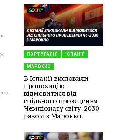
ні
ож
ПОРТУГАЛІЯ
ІСПАНІЯ
МАРОККО
В Іспанії висловили
пропозицію
відмовитися від
арто
спільного проведення
Чемпіонату світу-2030
разом з Марокко.