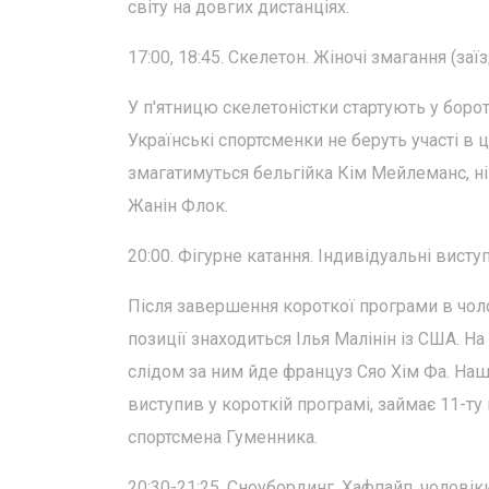
світу на довгих дистанціях.
17:00, 18:45. Скелетон. Жіночі змагання (заїзд
У п'ятницю скелетоністки стартують у борот
Українські спортсменки не беруть участі в ц
змагатимуться бельгійка Кім Мейлеманс, н
Жанін Флок.
20:00. Фігурне катання. Індивідуальні висту
Після завершення короткої програми в чол
позиції знаходиться Ілья Малінін із США. Н
слідом за ним йде француз Сяо Хім Фа. На
виступив у короткій програмі, займає 11-т
спортсмена Гуменника.
20:30-21:25. Сноубординг. Хафпайп, чоловік