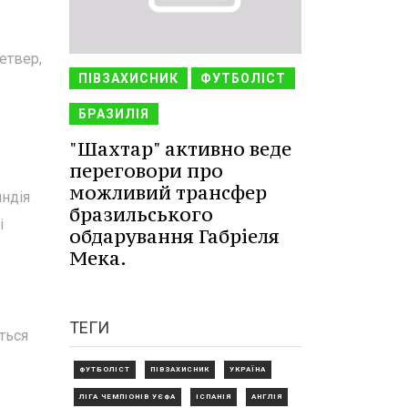
етвер,
ПІВЗАХИСНИК
ФУТБОЛІСТ
БРАЗИЛІЯ
"Шахтар" активно веде
переговори про
можливий трансфер
яндія
бразильського
і
обдарування Габріеля
Мека.
ТЕГИ
ться
ФУТБОЛІСТ
ПІВЗАХИСНИК
УКРАЇНА
ЛІГА ЧЕМПІОНІВ УЄФА
ІСПАНІЯ
АНГЛІЯ