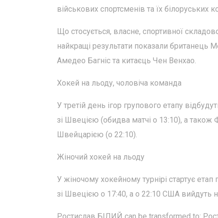
військових спортсменів та їх білоруських ко
Що стосується, власне, спортивної складово
найкращі результати показали британець Мет
Амедео Багніс та китаєць Чен Венхао.
Хокей на льоду, чоловіча команда
У третій день ігор групового етапу відбудуть
зі Швецією (обидва матчі о 13:10), а також 
Швейцарією (о 22:10).
Жіночий хокей на льоду
У жіночому хокейному турнірі стартує етап 
зі Швецією о 17:40, а о 22:10 США вийдуть на
Ростислав БІЛИЙ can be transformed to: Ро