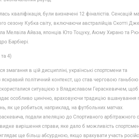
ась кваліфікація, були визначені 12 фіналістів. Сенсацій 
ного сезону Кубка світу, включаючи австралійців Скотті Дж
лла Мелвіла Айвза, японців Юто Тоцуку, Аюму Хирано та Рю
ро Барбіері.
 та 4)
я змагання в цій дисципліні, українські спортсмени та
з яскравий політичний контекст, що став черговою ганьбою
скористалися ситуацією з Владиславом Гераскевичем, щоб
ядає особливо цинічно, враховуючи традицію вшанування п
ь, як це робиться, наприклад, на футбольних матчах.
аскевича, подали апеляцію до Спортивного арбітражного 
 швидке вирішення справи, яке дало б можливість спортсме
 виглядає ще більш абсурдною, якщо врахувати участь росій