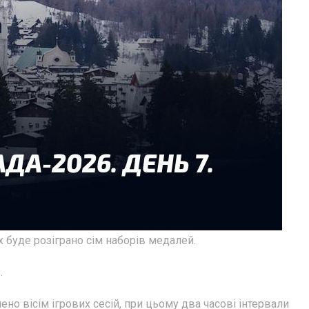
х буде розіграно сім наборів медалей.
.
ено вісім ігрових сесій, при цьому два часові інтервали