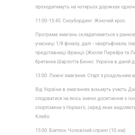
проходитимуть на чотирьох доріжках одноч
11:00-15:45. Сноубординг. Жіночий крос.
Програма змагань складатиметься з ранкови
учасниці 1/8 фіналу, далі - чвертьфінали, п
представниці Франції (Жюлія Перейра та Леа
британка Шарлотта Бенкс. Україна в даній д
13:00. Лижні змагання. Старт з роздільним в
Від України в змаганнях візьмуть участь Дм
сподіватися на якісь значні досягнення з 
спортсмени з Норвегії, серед яких виділяє
Клебо.
15:00. Біатлон. Чоловічий спринт (10 км).