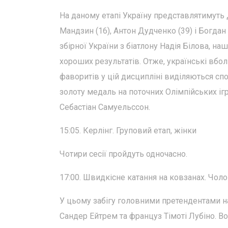
На даному етапі Україну представлятимуть 
Мандзин (16), Антон Дудченко (39) і Богдан
збірної України з біатлону Надія Білова, н
хороших результатів. Отже, українські вбол
фаворитів у цій дисципліні виділяються сп
золоту медаль на поточних Олімпійських ігр
Себастіан Самуельссон.
15:05. Керлінг. Груповий етап, жінки
Чотири сесії пройдуть одночасно.
17:00. Швидкісне катання на ковзанах. Чоло
У цьому забігу головними претендентами н
Сандер Ейтрем та француз Тімоті Лубіно. В