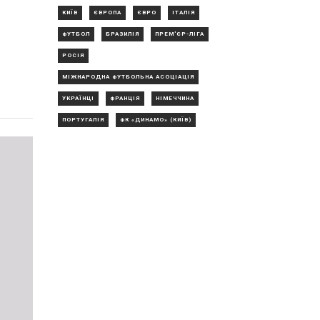
КИЇВ
ЄВРОПА
ЄВРО
ІТАЛІЯ
ФУТБОЛ
БРАЗИЛІЯ
ПРЕМ'ЄР-ЛІГА
РОСІЯ
МІЖНАРОДНА ФУТБОЛЬНА АСОЦІАЦІЯ
УКРАЇНЦІ
ФРАНЦІЯ
НІМЕЧЧИНА
ПОРТУГАЛІЯ
ФК «ДИНАМО» (КИЇВ)