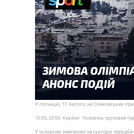
У п'ятницю, 13 лютого, на Олімпійських ігра
10:05, 20:05. Керлінг. Чоловіки, груповий тур
У чоловічих змаганнях на сьогодні передбач