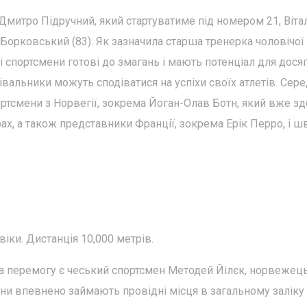
Дмитро Підручний, який стартуватиме під номером 21, Віта
 Борковський (83). Як зазначила старша тренерка чоловічої
аші спортсмени готові до змагань і мають потенціал для дося
івальники можуть сподіватися на успіхи своїх атлетів. Сер
ортсмени з Норвегії, зокрема Йоган-Олав Ботн, який вже з
ах, а також представники Франції, зокрема Ерік Перро, і ш
віки. Дистанція 10,000 метрів.
а перемогу є чеський спортсмен Методей Йілєк, норвежец
они впевнено займають провідні місця в загальному заліку