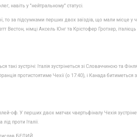
лег, навіть у "нейтральному" статусі.
ї, то за підсумками перших двох заїздів, що мали місце у ч
т Вестон, німці Аксель Юнг та Крістофер Гротхер, італієць
ся такі зустрічі: Італія зустрінеться зі Словаччиною та Фінл
Франція протистоятиме Чехії (о 17:40), і Канада битиметься з
плей-оф. У перших двох матчах чвертьфіналу Чехія зустріне
 лід проти Італії.
стислав БЕЛИЙ.