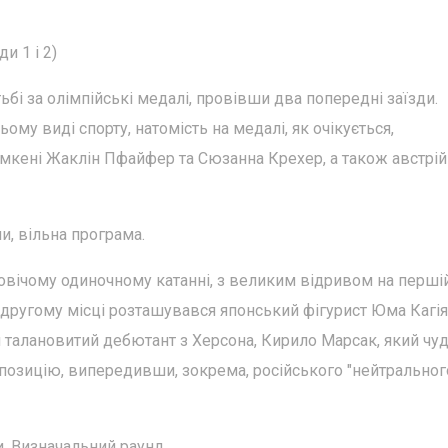
и 1 і 2)
ьбі за олімпійські медалі, провівши два попередні заїзди.
ьому виді спорту, натомість на медалі, як очікується,
імкені Жаклін Пфайфер та Сюзанна Крехер, а також австрій
пи, вільна програма.
овічому одиночному катанні, з великим відривом на перші
а другому місці розташувався японський фігурист Юма Кагія
ш талановитий дебютант з Херсона, Кирило Марсак, який чу
у позицію, випередивши, зокрема, російського "нейтральног
и. Визначальний раунд.