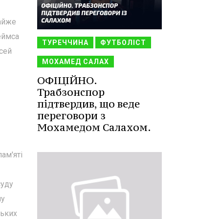
майже
еймса
ТУРЕЧЧИНА
ФУТБОЛІСТ
сей
МОХАМЕД САЛАХ
ОФІЦІЙНО.
Трабзонспор
підтвердив, що веде
переговори з
Мохамедом Салахом.
ам'яті
суду
ну
ських