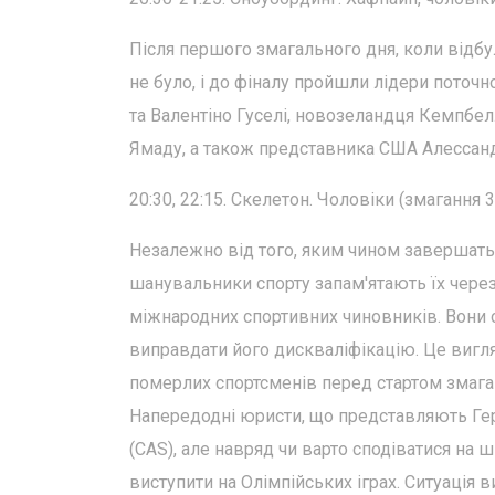
Після першого змагального дня, коли відбул
не було, і до фіналу пройшли лідери поточ
та Валентіно Гуселі, новозеландця Кемпбе
Ямаду, а також представника США Алессанд
20:30, 22:15. Скелетон. Чоловіки (змагання 3
Незалежно від того, яким чином завершатьс
шанувальники спорту запам'ятають їх чере
міжнародних спортивних чиновників. Вони 
виправдати його дискваліфікацію. Це вигл
померлих спортсменів перед стартом змаган
Напередодні юристи, що представляють Гер
(CAS), але навряд чи варто сподіватися на
виступити на Олімпійських іграх. Ситуація