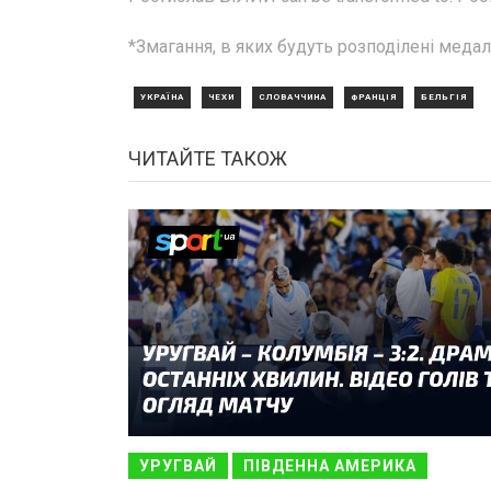
*Змагання, в яких будуть розподілені меда
УКРАЇНА
ЧЕХИ
СЛОВАЧЧИНА
ФРАНЦІЯ
БЕЛЬГІЯ
ЧИТАЙТЕ ТАКОЖ
УРУГВАЙ
ПІВДЕННА АМЕРИКА