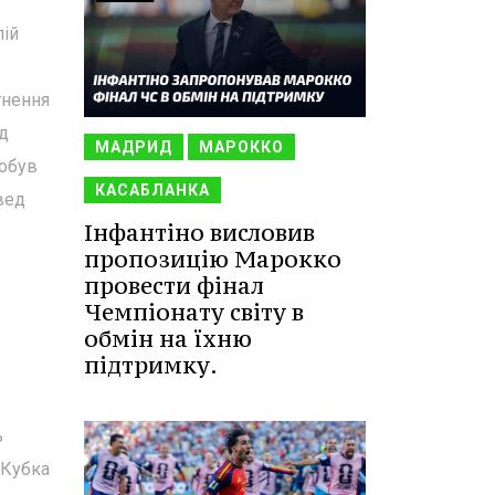
лій
гнення
ед
МАДРИД
МАРОККО
добув
КАСАБЛАНКА
вед
Інфантіно висловив
пропозицію Марокко
провести фінал
Чемпіонату світу в
обмін на їхню
підтримку.
ь
 Кубка