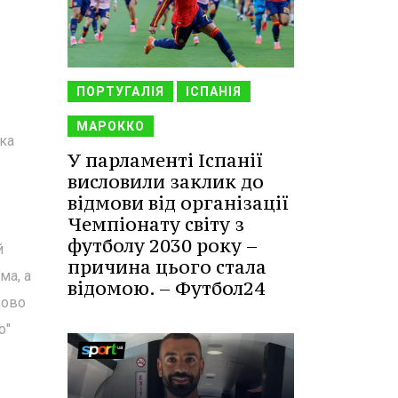
ПОРТУГАЛІЯ
ІСПАНІЯ
МАРОККО
ка
У парламенті Іспанії
висловили заклик до
відмови від організації
Чемпіонату світу з
футболу 2030 року –
й
причина цього стала
ма, а
відомою. – Футбол24
дово
о"